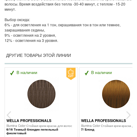
волосы. Время воздействия без тепла -30-40 минут, с теплом - 15-20
минут.
Выбор оксида:
6% - для осветления на 1 тон, окрашивания тон в тон или темнее,
закрашивания седины,
9% - осветления на 2 уровня,
12% - осветления на 3 уровня.
ДРУГИЕ ТОВАРЫ ЭТОЙ ЛИНИИ
В наличии
В наличии
WELLA PROFESSIONALS
WELLA PROFESSIONALS
Previous
Next
Illumina Color Стойкая крем-краска для волос
Illumina Color Стойкая крем-краска дл
6/16 Темный блондин пепельный
7/ Блонд
фиолетовый