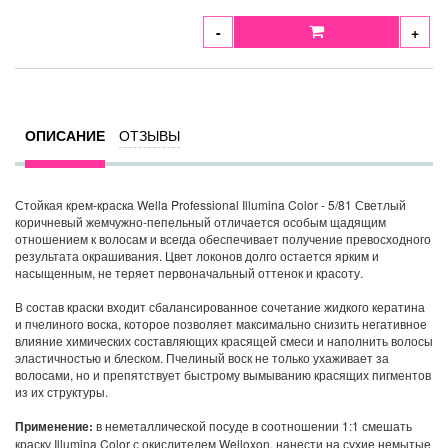
-
+
ОПИСАНИЕ
ОТЗЫВЫ
Стойкая крем-краска Wella Professional Illumina Color - 5/81 Светлый
коричневый жемчужно-пепельный отличается особым щадящим
отношением к волосам и всегда обеспечивает получение превосходного
результата окрашивания. Цвет локонов долго остается ярким и
насыщенным, не теряет первоначальный оттенок и красоту.
В состав краски входит сбалансированное сочетание жидкого кератина
и пчелиного воска, которое позволяет максимально снизить негативное
влияние химических составляющих красящей смеси и наполнить волосы
эластичностью и блеском. Пчелиный воск не только ухаживает за
волосами, но и препятствует быстрому вымыванию красящих пигментов
из их структуры.
Применение:
в неметаллической посуде в соотношении 1:1 смешать
краску Illumina Color с окислителем Welloxon, нанести на сухие немытые