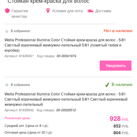
Стойкая крем-краска для волос
Гарантия
Условия для опта
Доставка
качества
Нет в наличии
В избранное
Wella Professional Illumina Color Стойкая крем-краска для волос - 5/81
Светлый коричневый жемчужно-пепельный 5/81 (помятый тюбик и
коробка)
Артикул: 8163945/*
Код товара:
00-00041974
Уведомить
В наличии
В избранное
Wella Professional Illumina Color Стойкая крем-краска для волос - 5/81
Светлый коричневый жемчужно-пепельный 5/81 Светлый коричневый
жемчужно-пепельный
Артикул: 81639542
Код товара:
00-00029512
928
Розничная цена:
РУБ.
852
Средний опт (Цена от 8 т.р):
РУБ.
804
Оптовая цена (Цена от 20 т.р):
РУБ.