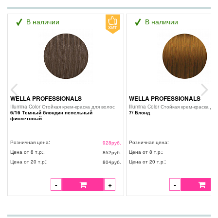
В наличии
В наличии
WELLA PROFESSIONALS
WELLA PROFESSIONALS
Previous
Next
Illumina Color Стойкая крем-краска для волос
Illumina Color Стойкая крем-краска дл
6/16 Темный блондин пепельный
7/ Блонд
фиолетовый
Розничная цена:
Розничная цена:
928
руб.
Цена от 8 т.р::
Цена от 8 т.р::
852
руб.
Цена от 20 т.р::
Цена от 20 т.р::
804
руб.
-
+
-