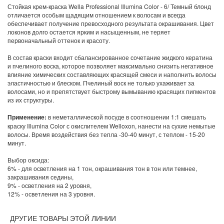
Стойкая крем-краска Wella Professional Illumina Color - 6/ Темный блонд
отличается особым щадящим отношением к волосам и всегда
обеспечивает получение превосходного результата окрашивания. Цвет
локонов долго остается ярким и насыщенным, не теряет
первоначальный оттенок и красоту.
В состав краски входит сбалансированное сочетание жидкого кератина
и пчелиного воска, которое позволяет максимально снизить негативное
влияние химических составляющих красящей смеси и наполнить волосы
эластичностью и блеском. Пчелиный воск не только ухаживает за
волосами, но и препятствует быстрому вымыванию красящих пигментов
из их структуры.
Применение:
в неметаллической посуде в соотношении 1:1 смешать
краску Illumina Color с окислителем Welloxon, нанести на сухие немытые
волосы. Время воздействия без тепла -30-40 минут, с теплом - 15-20
минут.
Выбор оксида:
6% - для осветления на 1 тон, окрашивания тон в тон или темнее,
закрашивания седины,
9% - осветления на 2 уровня,
12% - осветления на 3 уровня.
ДРУГИЕ ТОВАРЫ ЭТОЙ ЛИНИИ