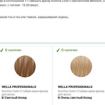
е в соотношении 1:1 смешать краску Illumina Color с окислителем Welloxon,
нут, с теплом - 15-20 минут.
вания тон в тон или темнее, закрашивания седины,
В наличии
В наличии
WELLA PROFESSIONALS
WELLA PROFESSIONALS
Illumina Color Стойкая крем-краска
Illumina Color Стойкая крем-краска
для волос
для волос
8/ Светлый блонд
9/ Очень светлый блонд