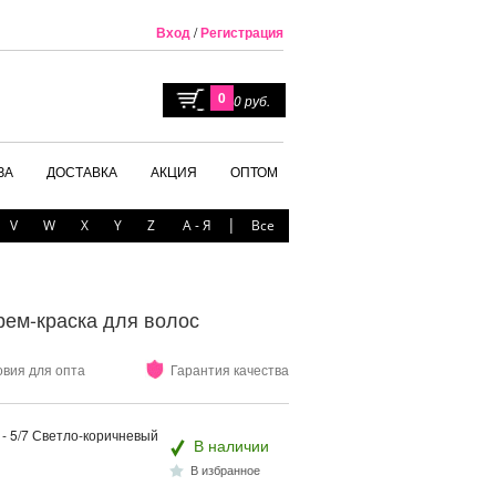
Вход
/
Регистрация
0
0 руб.
ЗА
ДОСТАВКА
АКЦИЯ
ОПТОМ
|
V
W
X
Y
Z
А - Я
Все
 крем-краска для волос
овия для опта
Гарантия качества
с - 5/7 Светло-коричневый
В наличии
В избранное