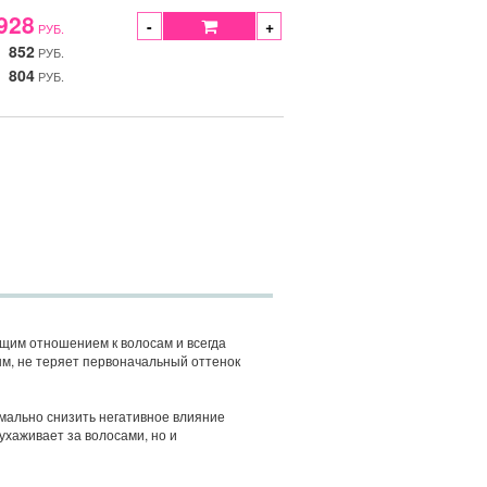
928
-
+
РУБ.
852
РУБ.
804
РУБ.
дящим отношением к волосам и всегда
ым, не теряет первоначальный оттенок
имально снизить негативное влияние
ухаживает за волосами, но и