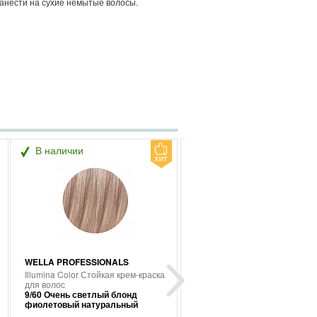
 нанести на сухие немытые волосы.
В наличии
В наличии
WELLA PROFESSIONALS
WELLA PROFESSIONALS
Illumina Color Стойкая крем-краска
Illumina Color Стойкая крем-к
для волос
для волос
9/60 Очень светлый блонд
10/69 Очень яркий блондин
фиолетовый натуральный
фиолетовый сандрэ
Next