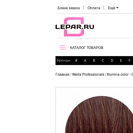
Бланк заказа
Оплата
Ещё
КАТАЛОГ ТОВАРОВ
Бренды
#
A
B
C
D
E
F
Главная
/ Wella Professionals
/ Illumina color 