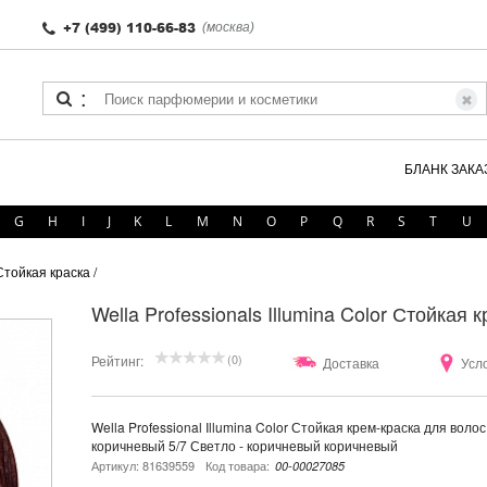
+7 (499) 110-66-83
(москва)
:
БЛАНК ЗАКА
G
H
I
J
K
L
M
N
O
P
Q
R
S
T
U
- Стойкая краска
/
Wella Professionals Illumina Color Стойкая
(0)
Рейтинг:
Доставка
Усл
Wella Professional Illumina Color Стойкая крем-краска для воло
коричневый 5/7 Светло - коричневый коричневый
Артикул: 81639559
Код товара:
00-00027085