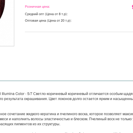
Розничная цена:
Средний опт (Цена от 8 т.р):
Оптовая цена (Цена от 20 т.р):
al Illumina Color - 5/7 Светло-коричневый коричневый отличается особым ща
о результата окрашивания. Цвет локонов долго остается ярким и насыщенн
нное сочетание жидкого кератина и пчелиного воска, которое позволяет макс
еси и наполнить волосы эластичностью и блеском. Пчелиный воск не только 
асящих пигментов из их структуры.