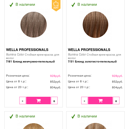
В наличии
В наличии
WELLA PROFESSIONALS
WELLA PROFESSIONALS
Illumina Color Стойкая крем-краска для
Illumina Color Стойкая крем-краска для
волос
волос
7/81 Блонд жемчужно-пепельный
7/31 Блонд золотисто-пепельный
Розничная цена:
Розничная цена:
928
руб.
928
руб.
Цена от 8 т.р::
Цена от 8 т.р::
852
руб.
852
руб.
Цена от 20 т.р::
Цена от 20 т.р::
804
руб.
804
руб.
-
+
-
+
В наличии
В наличии