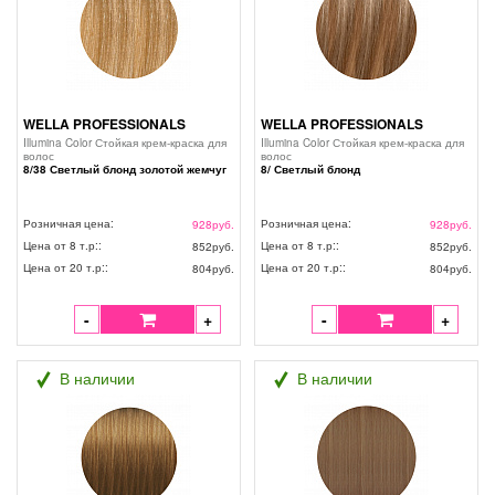
WELLA PROFESSIONALS
WELLA PROFESSIONALS
Illumina Color Стойкая крем-краска для
Illumina Color Стойкая крем-краска для
волос
волос
8/38 Светлый блонд золотой жемчуг
8/ Светлый блонд
Розничная цена:
Розничная цена:
928
руб.
928
руб.
Цена от 8 т.р::
Цена от 8 т.р::
852
руб.
852
руб.
Цена от 20 т.р::
Цена от 20 т.р::
804
руб.
804
руб.
-
+
-
+
В наличии
В наличии