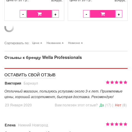
Цена от 20 т.р::
Цена от 20 т.р::
804
руб.
804
руб.
-
+
-
+
Сортировать по:
Цене
Названию
Новизне
Отзывы к бренду Wella Professionals
ОСТАВИТЬ СВОЙ ОТЗЫВ
Виктория
Барнаул
Отличный магазин, пользуюсь услугами около 3-х лет. Приемлемые
цены, хороший ассортимент, быстрая доставка. Рекомендую!
23 Января 2020
Вам полезен этот отзыв?
Да
(17)
|
Нет
(8)
Елена
Нижний Новгород