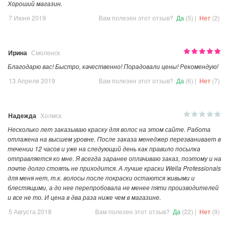
Хороший магазин.
7 Июня 2019
Вам полезен этот отзыв?
Да
(5)
|
Нет
(2)
Ирина
Смоленск
Благодарю вас! Быстро, качественно! Порадовали цены! Рекомендую!
13 Апреля 2019
Вам полезен этот отзыв?
Да
(6)
|
Нет
(7)
Надежда
Холмск
Несколько лет заказываю краску для волос на этом сайте. Работа
отлажена на высшем уровне. После заказа менеджер перезванивает в
течении 12 часов и уже на следующий день как правило посылка
отправляется ко мне. Я всегда заранее оплачиваю заказ, поэтому и на
почте долго стоять не приходится. А лучше краски Wella Professionals
для меня нет, т.к. волосы после покраски остаются живыми и
блестящими, а до нее перепробовала не менее пяти производителей
и все не то. И цена в два раза ниже чем в магазине.
5 Августа 2018
Вам полезен этот отзыв?
Да
(22)
|
Нет
(9)