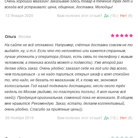
Очень хороший магазин! Заказываю здесь товар в течение трех лет и
всегда всё устраивало: цена, общение, доставка. Молодцы!
13 Января 2020
Вам полезен этот отзыв?
Да
(15)
|
Нет
(9)
Ольга
Москва
На сайте не всё отлажено. Например, счётчик доставки совсем не то
выдаёт, ну, и т.п. Если что-то непонятно или кажется странным,
лучше уточнить у оператора (благо, есть связь по телефону с живым
человеком, а техника всегда может и подвести). Уже второй раз
делаю здесь заказ. Очень удобно: заказал себе на год или два всего,
чем пользуешься - и не надо париться, открыл шкаф и взял спокойно
то, что надо, не бегать по магазинам. И, к тому же, экономия
колоссальная. Год назад подкачали доставщики, несли около трёх
недель по Москве (видимо, по-пластунски ползли). А вот нынче всё
окей)). Продукция оригинальная, сомнений пока не возникало. В общем,
мне нравится. Рекомендую. Заказ, кстати, делаем коллективный,
очень удобно. Спасибо за приятные цены)).
26 Ноября 2019
Вам полезен этот отзыв?
Да
(13)
|
Нет
(8)