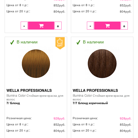
Цена от 8 т.р::
Цена от 8 т.р::
852
руб.
852
руб.
Цена от 20 т.р::
Цена от 20 т.р::
804
руб.
804
руб.
-
+
-
+
В наличии
В наличии
WELLA PROFESSIONALS
WELLA PROFESSIONALS
Illumina Color Стойкая крем-краска для
Illumina Color Стойкая крем-краска для
волос
волос
7/ Блонд
7/7 Блонд коричневый
Розничная цена:
Розничная цена:
928
руб.
928
руб.
Цена от 8 т.р::
Цена от 8 т.р::
852
руб.
852
руб.
Цена от 20 т.р::
Цена от 20 т.р::
804
руб.
804
руб.