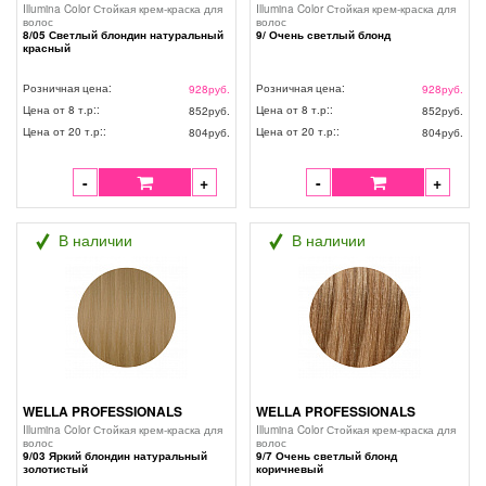
Illumina Color Стойкая крем-краска для
Illumina Color Стойкая крем-краска для
волос
волос
8/05 Светлый блондин натуральный
9/ Очень светлый блонд
красный
Розничная цена:
Розничная цена:
928
руб.
928
руб.
Цена от 8 т.р::
Цена от 8 т.р::
852
руб.
852
руб.
Цена от 20 т.р::
Цена от 20 т.р::
804
руб.
804
руб.
-
+
-
+
В наличии
В наличии
WELLA PROFESSIONALS
WELLA PROFESSIONALS
Illumina Color Стойкая крем-краска для
Illumina Color Стойкая крем-краска для
волос
волос
9/03 Яркий блондин натуральный
9/7 Очень светлый блонд
золотистый
коричневый