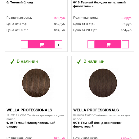
6/ Темный блонд
6/16 Темный блондин пепельный
фиолетовый
Розничная цена:
Розничная цена:
928
руб.
928
руб.
Цена от 8 т.р::
Цена от 8 т.р::
852
руб.
852
руб.
Цена от 20 т.р::
Цена от 20 т.р::
804
руб.
804
руб.
-
+
-
+
В наличии
В наличии
WELLA PROFESSIONALS
WELLA PROFESSIONALS
Illumina Color Стойкая крем-краска для
Illumina Color Стойкая крем-краска для
волос
волос
6/19 Темный блонд пепельный
6/76 Темный блонд коричнево-
сандре
фиолетовый
Розничная цена:
Розничная цена:
928
руб.
928
руб.