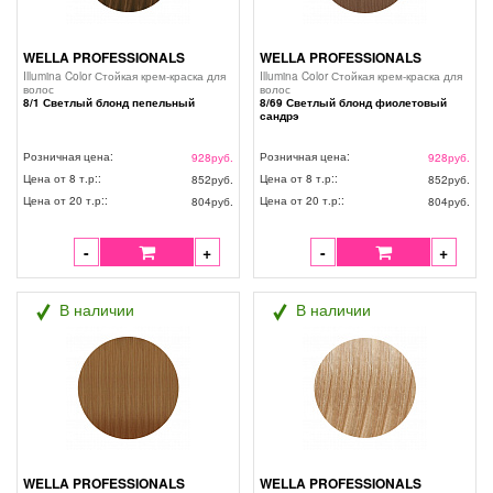
WELLA PROFESSIONALS
WELLA PROFESSIONALS
Illumina Color Стойкая крем-краска для
Illumina Color Стойкая крем-краска для
волос
волос
8/1 Светлый блонд пепельный
8/69 Светлый блонд фиолетовый
сандрэ
Розничная цена:
Розничная цена:
928
руб.
928
руб.
Цена от 8 т.р::
Цена от 8 т.р::
852
руб.
852
руб.
Цена от 20 т.р::
Цена от 20 т.р::
804
руб.
804
руб.
-
+
-
+
В наличии
В наличии
WELLA PROFESSIONALS
WELLA PROFESSIONALS