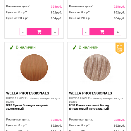
Розничная цена:
Розничная цена:
928
руб.
928
руб.
Цена от 8 т.р::
Цена от 8 т.р::
852
руб.
852
руб.
Цена от 20 т.р::
Цена от 20 т.р::
804
руб.
804
руб.
-
+
-
+
В наличии
В наличии
WELLA PROFESSIONALS
WELLA PROFESSIONALS
Illumina Color Стойкая крем-краска для
Illumina Color Стойкая крем-краска для
волос
волос
9/43 Яркий блондин медный
9/60 Очень светлый блонд
золотистый
фиолетовый натуральный
Розничная цена:
Розничная цена:
928
руб.
928
руб.
Цена от 8 т.р::
Цена от 8 т.р::
852
руб.
852
руб.