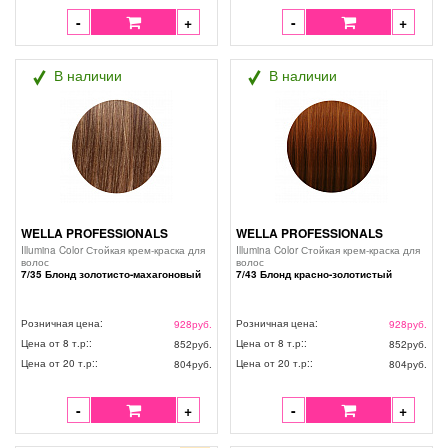
-
+
-
+
В наличии
В наличии
WELLA PROFESSIONALS
WELLA PROFESSIONALS
Illumina Color Стойкая крем-краска для
Illumina Color Стойкая крем-краска для
волос
волос
7/35 Блонд золотисто-махагоновый
7/43 Блонд красно-золотистый
Розничная цена:
Розничная цена:
928
руб.
928
руб.
Цена от 8 т.р::
Цена от 8 т.р::
852
руб.
852
руб.
Цена от 20 т.р::
Цена от 20 т.р::
804
руб.
804
руб.
-
+
-
+