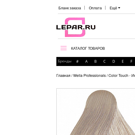
Бланк заказа
Оплата
Ещё
КАТАЛОГ ТОВАРОВ
Бренды
#
A
B
C
D
E
F
Главная
/ Wella Professionals
/ Color Touch -