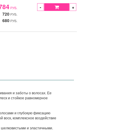
784
-
+
РУБ.
720
РУБ.
680
РУБ.
ивания и заботы о волосах. Ее
леск и стойкое равномерное
волосами и глубокую фиксацию
ый воск, комплексное воздействие
, шелковистыми и эластичными.