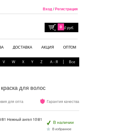
Вход
/
Регистрация
0
0 руб.
ЗА
ДОСТАВКА
АКЦИЯ
ОПТОМ
|
V
W
X
Y
Z
А - Я
Все
я краска для волос
овия для опта
Гарантия качества
10/81 Нежный ангел 10\81
В наличии
В избранное