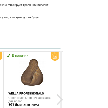
дежно фиксирует красящий пигмент
 уход, а их цвет долго будет
В наличии
В наличии
WELLA PROFESSIONALS
WELLA PROFESSIONALS
Color Touch Оттеночная краска
Color Touch Оттеночная крас
для волос
для волос
8/71 Дымчатая норка
9/16 Горный хрусталь