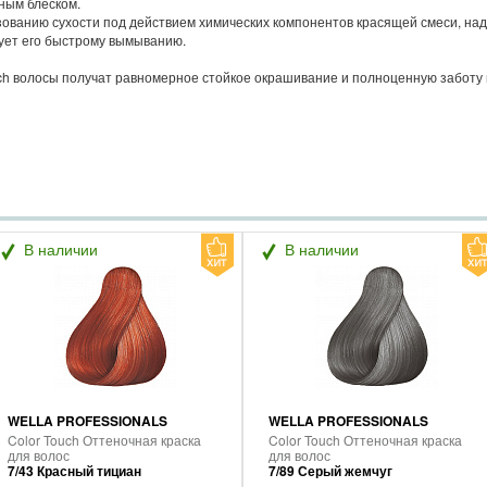
ным блеском.
зованию сухости под действием химических компонентов красящей смеси, на
вует его быстрому вымыванию.
ouch волосы получат равномерное стойкое окрашивание и полноценную заботу и
В наличии
В наличии
WELLA PROFESSIONALS
WELLA PROFESSIONALS
Color Touch Оттеночная краска
Color Touch Оттеночная краска
для волос
для волос
7/43 Красный тициан
7/89 Серый жемчуг