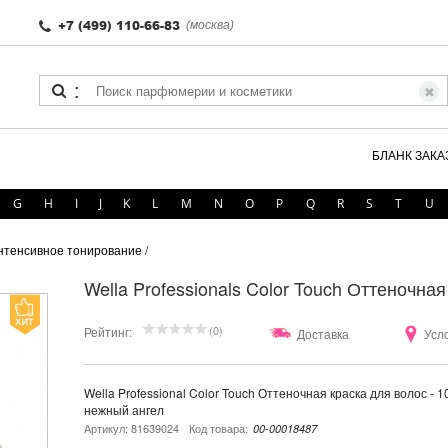
+7 (499) 110-66-83
(москва)
:
БЛАНК ЗАКА
G
H
I
J
K
L
M
N
O
P
Q
R
S
T
U
 Интенсивное тонирование
/
Wella Professionals Color Touch Оттеночна
(0)
Рейтинг:
Доставка
Усл
Wella Professional Color Touch Оттеночная краска для волос - 
нежный ангел
Артикул: 81639024
Код товара:
00-00018487