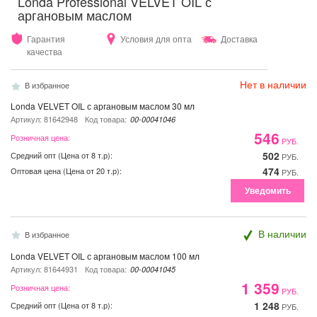
Londa Professional VELVET OIL с
аргановым маслом
Гарантия
Условия для опта
Доставка
качества
Нет в наличии
В избранное
Londa VELVET OIL с аргановым маслом 30 мл
Артикул: 81642948
Код товара:
00-00041046
546
Розничная цена:
РУБ.
502
Средний опт (Цена от 8 т.р):
РУБ.
474
Оптовая цена (Цена от 20 т.р):
РУБ.
Уведомить
В наличии
В избранное
Londa VELVET OIL с аргановым маслом 100 мл
Артикул: 81644931
Код товара:
00-00041045
1 359
Розничная цена:
РУБ.
1 248
Средний опт (Цена от 8 т.р):
РУБ.