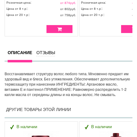
масло и витамин Е ПРИМЕНЕНИЕ: Нанести
ИНГРЕДИЕНТЫ: Аргановое масло и 
Розничная цена:
Розничная цена:
от 874
руб.
от 
на влажные волосы массирующими
Е ПРИМЕНЕНИЕ: Нанести на влажны
Цена от 8 т.р::
Цена от 8 т.р::
от 802
руб.
от 
движениями. Смыть водой.
массирующими движениями. Оставит
минут для воздействия. Тщательно с
Цена от 20 т.р::
Цена от 20 т.р::
от 758
руб.
от 
водой.
ОПИСАНИЕ
ОТЗЫВЫ
Восстанавливает структуру волос любого типа. Мгновенно придает им
здоровый вид и блеск. Без утяжеления. Обеспечивает дополнительную
термозащиту при нанесении ИНГРЕДИЕНТЫ: Аргановое масло,
витамин Е и пантенол ПРИМЕНЕНИЕ: Равномерно распределить 1-2
капли масла от середины длины и на концы волос. Не смывать.
ДРУГИЕ ТОВАРЫ ЭТОЙ ЛИНИИ
В наличии
В наличии