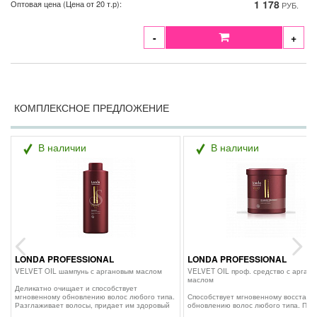
1 178
Оптовая цена (Цена от 20 т.р):
РУБ.
-
+
КОМПЛЕКСНОЕ ПРЕДЛОЖЕНИЕ
В наличии
В наличии
LONDA PROFESSIONAL
LONDA PROFESSIONAL
Previous
Next
VELVET OIL шампунь с аргановым маслом
VELVET OIL проф. средство с арган
маслом
Деликатно очищает и способствует
мгновенному обновлению волос любого типа.
Способствует мгновенному восстано
Разглаживает волосы, придает им здоровый
обновлению волос любого типа. При
вид и блеск. ИНГРЕДИЕНТЫ: Аргановое
волосам здоровый вид и естественны