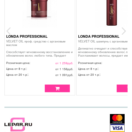
LONDA PROFESSIONAL
LONDA PROFESSIONAL
Previous
Next
VELVET OIL проф. средство с аргановым
VELVET OIL шампунь с аргановым м
маслом
Деликатно очищает и способствует
Способствует мгновенному восстановлению и
мгновенному обновлению волос любо
обновлению волос любого типа. Придает
Разглаживает волосы, придает им з
волосам здоровый вид и естественный блеск.
вид и блеск. ИНГРЕДИЕНТЫ: Аргано
ИНГРЕДИЕНТЫ: Аргановое масло и витамин
масло и витамин Е ПРИМЕНЕНИЕ: Н
Розничная цена:
Розничная цена:
от 1 259
руб.
о
Е ПРИМЕНЕНИЕ: Нанести на влажные волосы
на влажные волосы массирующими
Цена от 8 т.р::
Цена от 8 т.р::
от 1 156
руб.
о
массирующими движениями. Оставить на 5-10
движениями. Смыть водой.
минут для воздействия. Тщательно смыть
Цена от 20 т.р::
Цена от 20 т.р::
от 1 091
руб.
о
водой.