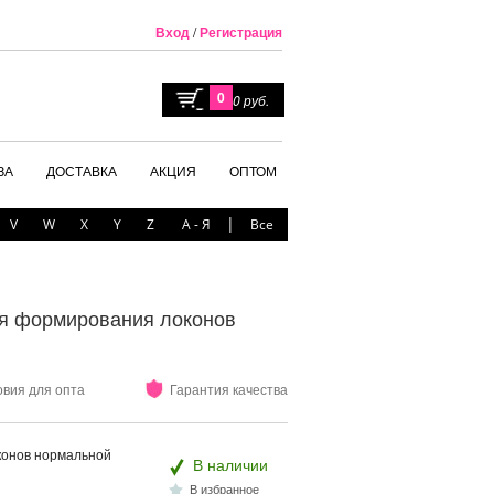
Вход
/
Регистрация
0
0 руб.
ЗА
ДОСТАВКА
АКЦИЯ
ОПТОМ
|
V
W
X
Y
Z
А - Я
Все
 для формирования локонов
овия для опта
Гарантия качества
оконов нормальной
В наличии
В избранное