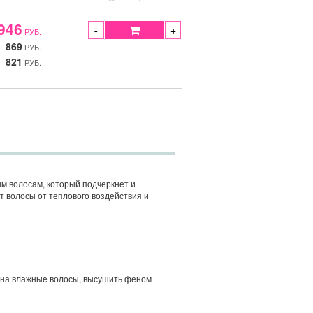
946
-
+
РУБ.
869
РУБ.
821
РУБ.
м волосам, который подчеркнет и
т волосы от теплового воздействия и
и на влажные волосы, высушить феном