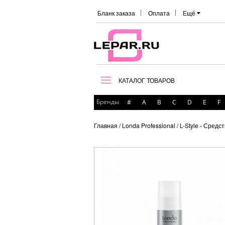
Бланк заказа
Оплата
Ещё
КАТАЛОГ ТОВАРОВ
Бренды
#
A
B
C
D
E
F
Главная
/ Londa Professional
/ L-Style - Средс