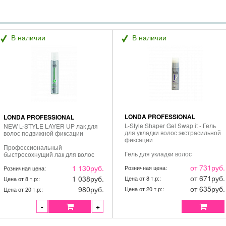
В наличии
В наличии
LONDA PROFESSIONAL
LONDA PROFESSIONAL
L-Style Shaper Gel Swap it - Гель
NEW L-STYLE LAYER UP лак для
для укладки волос экстрасильной
волос подвижной фиксации
фиксации
Профессиональный
Гель для укладки волос
быстросохнущий лак для волос
экстрасильной фиксации – это
нормальной фиксации LAYER UP :
от 731
руб.
1 130
руб.
профессиональное стайлинговое
Розничная цена:
Обеспечивает долговременную
Розничная цена:
средство, разработанное
подвижную фиксацию на 24 часа.
от 671
руб.
1 038
руб.
Цена от 8 т.р::
Цена от 8 т.р::
специалистами немецкой
Дарит естественность прически в
от 635
руб.
980
руб.
компании Londa. Благодаря
Цена от 20 т.р::
течение всего дня. С
Цена от 20 т.р::
входящим в состав
микрополимерами 3D-SKULPT
микрополимерам 3D-Sculpt гель
Легко смывается водой и
-
+
Лонда превосходно подчеркивает
удаляется при расчесывании.
текстуру волос, создавая
ПРИМЕНЕНИЕ: Хорошо
трехмерную структуру и придавая
встряхнуть. Распылить на