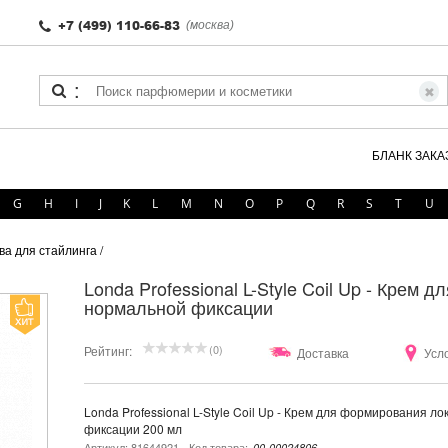
+7 (499) 110-66-83
(москва)
:
БЛАНК ЗАКА
G
H
I
J
K
L
M
N
O
P
Q
R
S
T
U
тва для стайлинга
/
Londa Professional L-Style Coil Up - Крем
нормальной фиксации
(0)
Рейтинг:
Доставка
Усл
Londa Professional L-Style Coil Up - Крем для формирования л
фиксации 200 мл
Артикул: 81644921
Код товара:
00-00024806