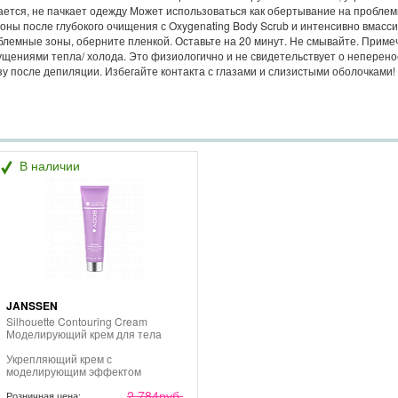
ается, не пачкает одежду Может использоваться как обертывание на пробле
оны после глубокого очищения с Oxygenating Body Scrub и интенсивно вмасси
облемные зоны, оберните пленкой. Оставьте на 20 минут. Не смывайте. Прим
ениями тепла/ холода. Это физиологично и не свидетельствует о неперенос
зу после депиляции. Избегайте контакта с глазами и слизистыми оболочками!
В наличии
JANSSEN
Silhouette Contouring Cream
Моделирующий крем для тела
Укрепляющий крем с
моделирующим эффектом
улучшает контуры тела,
2 784
руб.
уменьшает проявления
Розничная цена: