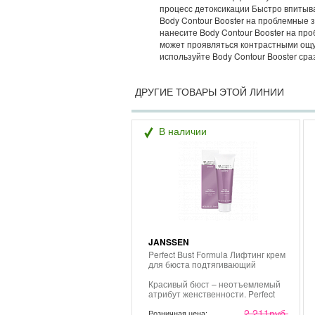
процесс детоксикации Быстро впитыв
Body Contour Booster на проблемные з
нанесите Body Contour Booster на пр
может проявляться контрастными ощущ
используйте Body Contour Booster сра
ДРУГИЕ ТОВАРЫ ЭТОЙ ЛИНИИ
В наличии
JANSSEN
Perfect Bust Formula Лифтинг крем
для бюста подтягивающий
Красивый бюст – неотъемлемый
атрибут женственности. Perfect
Bust Formula помогает
2 211
руб.
восстановить и сохранить его
Розничная цена: