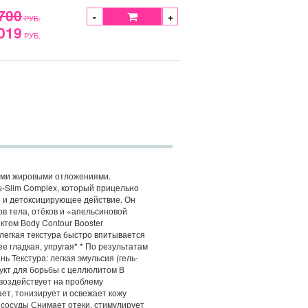
700
-
+
РУБ.
019
РУБ.
ными жировыми отложениями.
u-Slim Complex, который прицельно
е и детоксицирующее действие. Он
ов тела, отёков и «апельсиновой
том Вody Contour Booster
 легкая текстура быстро впитывается
е гладкая, упругая* * По результатам
ь Текстура: легкая эмульсия (гель-
укт для борьбы с целлюлитом В
воздействует на проблему
т, тонизирует и освежает кожу
сосуды Снимает отеки, стимулирует