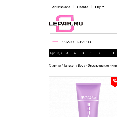
Бланк заказа
Оплата
Ещё
КАТАЛОГ ТОВАРОВ
Бренды
#
A
B
C
D
E
F
Главная
/ Janssen
/ Body - Эксклюзивная лини