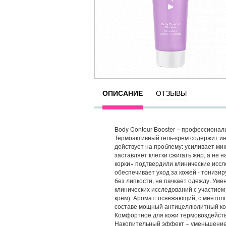
ОПИСАНИЕ
ОТЗЫВЫ
Body Contour Booster – профессиона
Термоактивный гель-крем содержит ин
действует на проблему: усиливает м
заставляет клетки сжигать жир, а не
корки» подтвердили клинические иссл
обеспечивает уход за кожей - тонизир
без липкости, не пачкает одежду. Уме
клинических исследований с участием 
крем). Аромат: освежающий, с менто
составе мощный антицеллюлитный ком
Комфортное для кожи термовоздейств
Накопительный эффект – уменьшение 