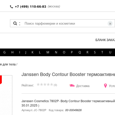
+7 (499) 110-66-83
(москва)
:
БЛАНК ЗАКА
G
H
I
J
K
L
M
N
O
P
Q
R
S
T
U
я для тела
/
Janssen Body Contour Booster термоактивн
(0)
Рейтинг:
Доставка
Усл
Janssen Cosmetics 7802P- Body Contour Booster термоактивный 
30.01.2025 )
Артикул: JC-7802P
Код товара:
00-00049626