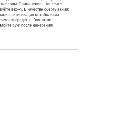
мные зоны. Применение : Нанесите
руйте в кожу. В качестве обертывания:
ечание: активизация метаболизма
имости средства. Важно: не
 Мойте руки после нанесения!