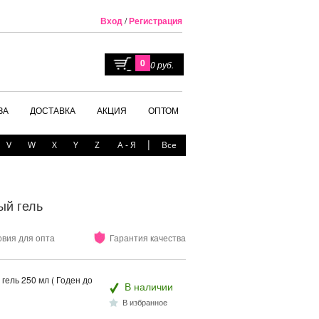
Вход
/
Регистрация
0
0 руб.
ЗА
ДОСТАВКА
АКЦИЯ
ОПТОМ
|
V
W
X
Y
Z
А - Я
Все
ый гель
овия для опта
Гарантия качества
гель 250 мл ( Годен до
В наличии
В избранное