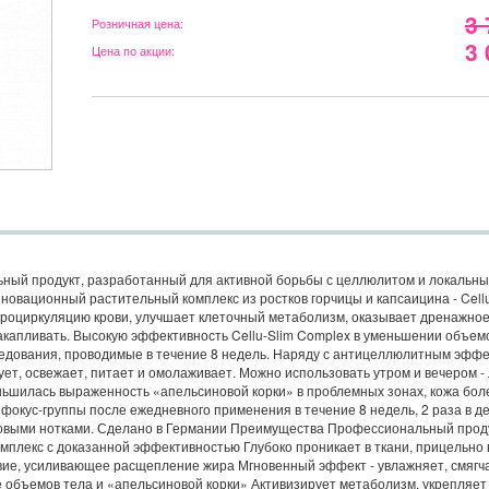
3 
Розничная цена:
3 
Цена по акции:
льный продукт, разработанный для активной борьбы с целлюлитом и локаль
новационный растительный комплекс из ростков горчицы и капсаицина - Cell
икроциркуляцию крови, улучшает клеточный метаболизм, оказывает дренажно
 накапливать. Высокую эффективность Cellu-Slim Complex в уменьшении объем
едования, проводимые в течение 8 недель. Наряду с антицеллюлитным эффек
ует, освежает, питает и омолаживает. Можно использовать утром и вечером -
ньшилась выраженность «апельсиновой корки» в проблемных зонах, кожа боле
фокус-группы после ежедневного применения в течение 8 недель, 2 раза в ден
ловыми нотками. Сделано в Германии Преимущества Профессиональный прод
плекс с доказанной эффективностью Глубоко проникает в ткани, прицельно 
ие, усиливающее расщепление жира Мгновенный эффект - увлажняет, смягчае
объемов тела и «апельсиновой корки» Активизирует метаболизм, укрепляет 