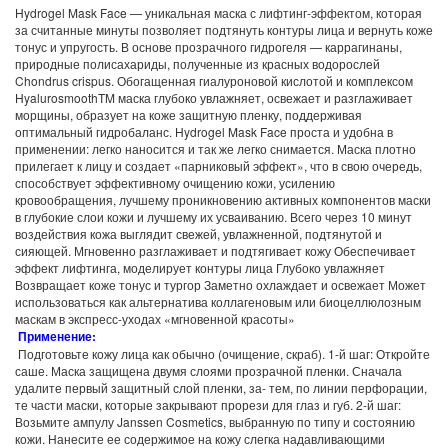
Hydrogel Mask Face — уникальная маска с лифтинг-эффектом, которая
за считанные минуты позволяет подтянуть контуры лица и вернуть коже
тонус и упругость. В основе прозрачного гидрогеля — каррагинаны,
природные полисахариды, полученные из красных водорослей
Chondrus crispus. Обогащенная гиалуроновой кислотой и комплексом
HyalurosmoothTM маска глубоко увлажняет, освежает и разглаживает
морщины, образует на коже защитную пленку, поддерживая
оптимальный гидробаланс. Hydrogel Mask Face проста и удобна в
применении: легко наносится и так же легко снимается. Маска плотно
прилегает к лицу и создает «парниковый эффект», что в свою очередь,
способствует эффективному очищению кожи, усилению
кровообращения, лучшему проникновению активных компонентов маски
в глубокие слои кожи и лучшему их усваиванию. Всего через 10 минут
воздействия кожа выглядит свежей, увлажненной, подтянутой и
сияющей. Мгновенно разглаживает и подтягивает кожу Обеспечивает
эффект лифтинга, моделирует контуры лица Глубоко увлажняет
Возвращает коже тонус и тургор Заметно охлаждает и освежает Может
использоваться как альтернатива коллагеновым или биоцеллюлозным
маскам в экспресс-уходах «мгновенной красоты»
Применение:
Подготовьте кожу лица как обычно (очищение, скраб). 1-й шаг: Откройте
саше. Маска защищена двумя слоями прозрачной пленки. Сначала
удалите первый защитный слой пленки, за- тем, по линии перфорации,
те части маски, которые закрывают прорези для глаз и губ. 2-й шаг:
Возьмите ампулу Janssen Cosmetics, выбранную по типу и состоянию
кожи. Нанесите ее содержимое на кожу слегка надавливающими