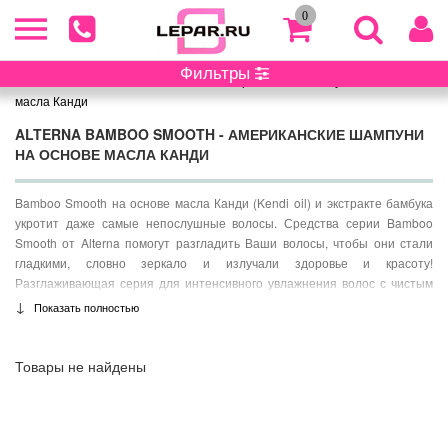
0
Фильтры
Главная
/ Alterna
/ Bamboo Smooth - американские шампуни на основе
масла Канди
ALTERNA BAMBOO SMOOTH - АМЕРИКАНСКИЕ ШАМПУНИ
НА ОСНОВЕ МАСЛА КАНДИ
Bamboo Smooth на основе масла Канди (Kendi oil) и экстракте бамбука
укротит даже самые непослушные волосы. Средства серии Bamboo
Smooth от Alterna помогут разгладить Ваши волосы, чтобы они стали
гладкими, словно зеркало и излучали здоровье и красоту!
Разглаживающая серия для интенсивного увлажнения волос с чистым
органическим экстрактом бамбука укрепляет волосы, а благодаря
↓
Показать полностью
органическому маслу Кенди, волосы приобретают гладкость, завитки
вьющихся волос выравниваются и волосы становятся послушными как
никогда ранее.
Товары не найдены